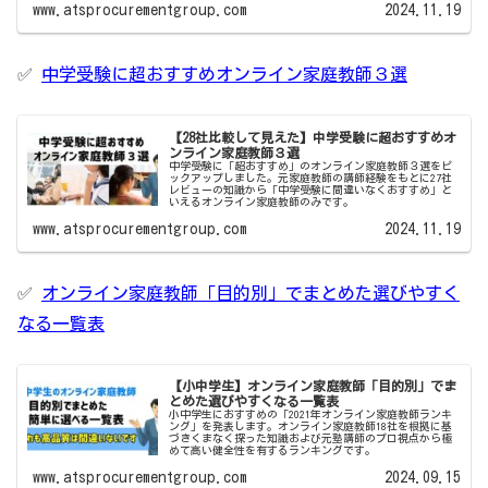
www.atsprocurementgroup.com
2024.11.19
✅
中学受験に超おすすめオンライン家庭教師３選
【28社比較して見えた】中学受験に超おすすめオ
ンライン家庭教師３選
中学受験に「超おすすめ」のオンライン家庭教師３選をピ
ックアップしました。元家庭教師の講師経験をもとに27社
レビューの知識から「中学受験に間違いなくおすすめ」と
いえるオンライン家庭教師のみです。
www.atsprocurementgroup.com
2024.11.19
✅
オンライン家庭教師「目的別」でまとめた選びやすく
なる一覧表
【小中学生】オンライン家庭教師「目的別」でま
とめた選びやすくなる一覧表
小中学生におすすめの「2021年オンライン家庭教師ランキ
ング」を発表します。オンライン家庭教師18社を根拠に基
づきくまなく探った知識および元塾講師のプロ視点から極
めて高い健全性を有するランキングです。
www.atsprocurementgroup.com
2024.09.15