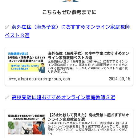
こちらもぜひ参考までに
✅
海外在住（海外子女）におすすめオンライン家庭教師
ベスト３選
海外在住（海外子女）の小中学生におすすめオン
ライン家庭教師ベスト３選
元塾講師が選ぶ「海外在住（海外子女）におすすめオンラ
イン家庭教師」です。海外在住でも利用可能でおすすめと
いえる優秀な内容。しっかりと吟味をしてベスト３選に絞
り込みました。
www.atsprocurementgroup.com
2024.09.15
✅
高校受験に超おすすめオンライン家庭教師３選
【28社比較して見えた】高校受験に超おすすめオ
ンライン家庭教師３選
いままでに27社比較した結果として「高校受験に超おすす
めオンライン家庭教師」を３選まで絞り込みました。高校
受験（公立・私立）の家庭学習としてぜひお役立てくださ
い。