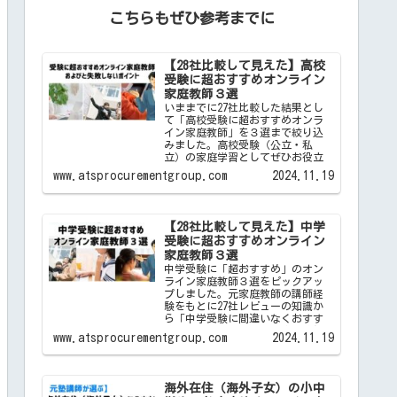
こちらもぜひ参考までに
【28社比較して見えた】高校
受験に超おすすめオンライン
家庭教師３選
いままでに27社比較した結果とし
て「高校受験に超おすすめオンラ
イン家庭教師」を３選まで絞り込
みました。高校受験（公立・私
立）の家庭学習としてぜひお役立
てください。
www.atsprocurementgroup.com
2024.11.19
【28社比較して見えた】中学
受験に超おすすめオンライン
家庭教師３選
中学受験に「超おすすめ」のオン
ライン家庭教師３選をピックアッ
プしました。元家庭教師の講師経
験をもとに27社レビューの知識か
ら「中学受験に間違いなくおすす
め」といえるオンライン家庭教師
www.atsprocurementgroup.com
2024.11.19
のみです。
海外在住（海外子女）の小中