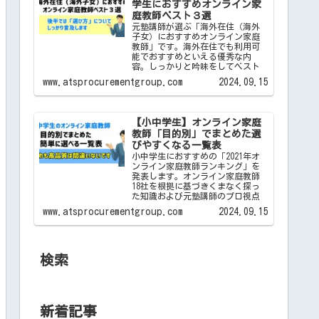
学生におすすめオンライン家
庭教師ベスト３選
元塾講師が選ぶ「海外在住（海外
子女）におすすめオンライン家庭
教師」です。海外在住でも利用可
能でおすすめといえる優秀な内
容。しっかりと吟味をしてベスト
３選に絞り込みました。
www.atsprocurementgroup.com
2024.09.15
【小中学生】オンライン家庭
教師「目的別」でまとめた選
びやすくなる一覧表
小中学生におすすめの「2021年オ
ンライン家庭教師ランキング」を
発表します。オンライン家庭教師
18社を根拠に基づきくまなく探っ
た知識および元塾講師のプロ視点
から極めて高い健全性を有するラ
www.atsprocurementgroup.com
2024.09.15
ンキングです。
検索
新着記事