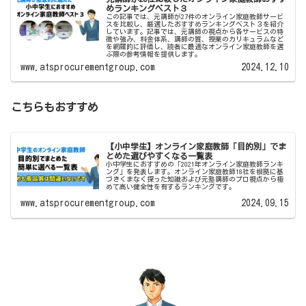
めランキングベスト３
この記事では、元講師が27件のオンライン家庭教師サービ
スを比較し、厳選したおすすめランキングベスト３を紹介
しています。記事では、元講師の視点から各サービスの特
徴や強み、料金体系、講師の質、授業のカリキュラムなど
を網羅的に評価し、読者に最適なオンライン家庭教師を選
ぶ際の参考情報を提供します。
www.atsprocurementgroup.com
2024.12.10
こちらもおすすめ
【小中学生】オンライン家庭教師「目的別」でま
とめた選びやすくなる一覧表
小中学生におすすめの「2021年オンライン家庭教師ランキ
ング」を発表します。オンライン家庭教師18社を根拠に基
づきくまなく探った知識および元塾講師のプロ視点から極
めて高い健全性を有するランキングです。
www.atsprocurementgroup.com
2024.09.15