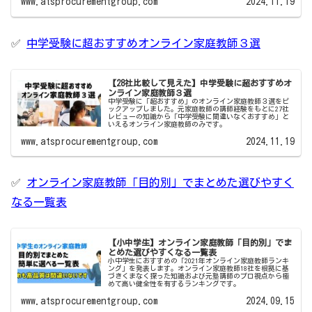
www.atsprocurementgroup.com
2024.11.19
✅
中学受験に超おすすめオンライン家庭教師３選
【28社比較して見えた】中学受験に超おすすめオ
ンライン家庭教師３選
中学受験に「超おすすめ」のオンライン家庭教師３選をピ
ックアップしました。元家庭教師の講師経験をもとに27社
レビューの知識から「中学受験に間違いなくおすすめ」と
いえるオンライン家庭教師のみです。
www.atsprocurementgroup.com
2024.11.19
✅
オンライン家庭教師「目的別」でまとめた選びやすく
なる一覧表
【小中学生】オンライン家庭教師「目的別」でま
とめた選びやすくなる一覧表
小中学生におすすめの「2021年オンライン家庭教師ランキ
ング」を発表します。オンライン家庭教師18社を根拠に基
づきくまなく探った知識および元塾講師のプロ視点から極
めて高い健全性を有するランキングです。
www.atsprocurementgroup.com
2024.09.15